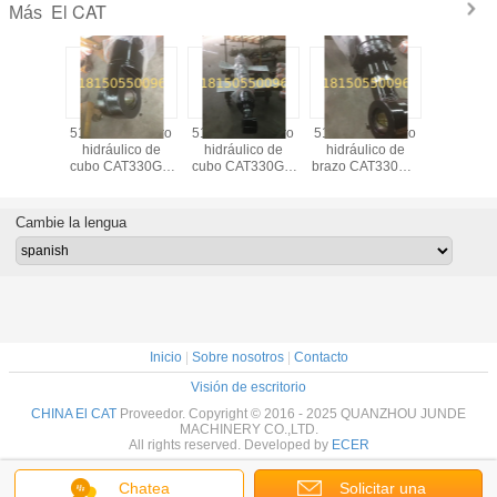
El CAT
Más
lagartija
5165842 cilindro
5165842 cilindro
5165834 cilindro
363-1685 
ilindro
hidráulico de
hidráulico de
hidráulico de
E390 b
lico de
cubo CAT330GC
cubo CAT330GC
brazo CAT330GC
cilindro hi
61-2898
de fábrica de JDF
de fábrica de JDF
de la fábrica de
lagarto pi
89 362-
China
China
JDF China
repuest
ezas de
excava
Cambie la lengua
sto de
dora de
rtija
Inicio
|
Sobre nosotros
|
Contacto
Visión de escritorio
CHINA El CAT
Proveedor. Copyright © 2016 - 2025 QUANZHOU JUNDE
MACHINERY CO.,LTD.
All rights reserved. Developed by
ECER
Chatea
Solicitar una