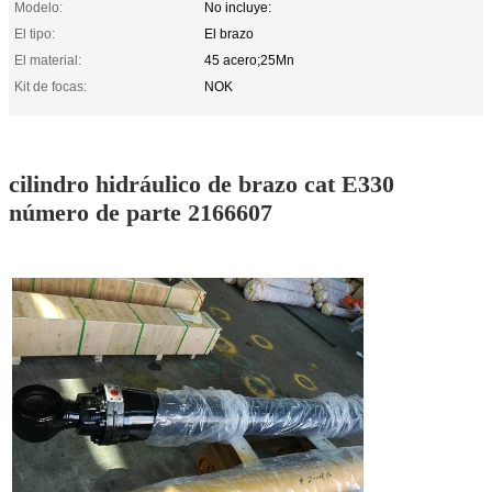
Modelo:
No incluye:
El tipo:
El brazo
El material:
45 acero;25Mn
Kit de focas:
NOK
cilindro hidráulico de brazo cat E330
número de parte 2166607