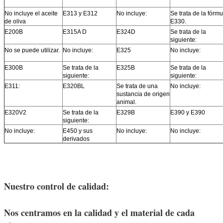
No incluye el aceite
E313 y E312
No incluye:
Se trata de la fórmu
de oliva
E330.
E200B
E315A D
E324D
Se trata de la
siguiente:
No se puede utilizar.
No incluye:
E325
No incluye:
E300B
Se trata de la
E325B
Se trata de la
siguiente:
siguiente:
E311:
E320BL
Se trata de una
No incluye:
sustancia de origen
animal.
E320V2
Se trata de la
E329B
E390 y E390
siguiente:
No incluye:
E450 y sus
No incluye:
No incluye:
derivados
Nuestro control de calidad:
Nos centramos en la calidad y el material de cada