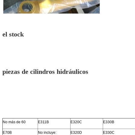
el stock
piezas de cilindros hidráulicos
No más de 60
E311B
E320C
E330B
E70B
No incluye:
E320D
E330C