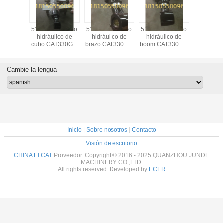
cilindro
5165842 cilindro
5165834 cilindro
5165827 cilindro
363-1685 
lico de
hidráulico de
hidráulico de
hidráulico de
E390 b
AT330GC
cubo CAT330GC
brazo CAT330GC
boom CAT330GC
cilindro hi
ca de JDF
de fábrica de JDF
de la fábrica de
de la fábrica de
lagarto pi
ina
China
JDF China
JDF China
repuest
excava
Cambie la lengua
Inicio
|
Sobre nosotros
|
Contacto
Visión de escritorio
CHINA El CAT
Proveedor. Copyright © 2016 - 2025 QUANZHOU JUNDE
MACHINERY CO.,LTD.
All rights reserved. Developed by
ECER