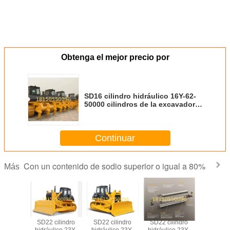
Obtenga el mejor precio por
SD16 cilindro hidráulico 16Y-62-
50000 cilindros de la excavadora
Shantui cilindro de ajuste del
ángulo del desgarrador de
dientes (derecha)
Continuar
Con un contenido de sodio superior o igual a 80%
Más
SD16 cilindro
SD22 cilindro
SD22 cilindro
SD22 cil