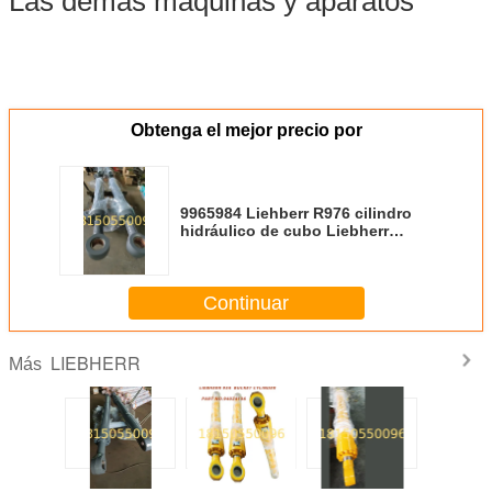
Las demás máquinas y aparatos
Obtenga el mejor precio por
9965984 Liehberr R976 cilindro
hidráulico de cubo Liebherr
piezas de repuesto de
excavadoras componentes de
equipos pesados
Continuar
LIEBHERR
Más
016798
9404387 Liebherr
94062194
94020739
124