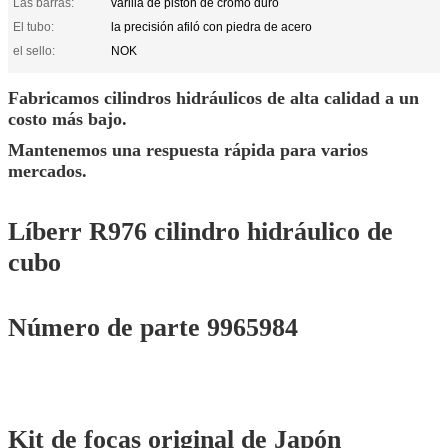
Las barras:
varilla de pistón de cromo duro
El tubo:
la precisión afiló con piedra de acero
el sello:
NOK
Fabricamos cilindros hidráulicos de alta calidad a un
costo más bajo.
Mantenemos una respuesta rápida para varios
mercados.
Líberr R976 cilindro hidráulico de
cubo
Número de parte 9965984
Kit de focas original de Japón