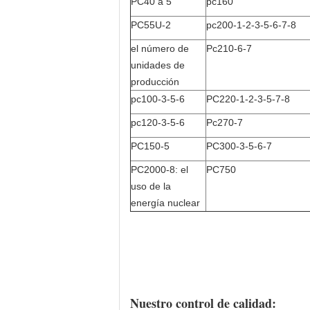
PC40 a 5
pc160
PC55U-2
pc200-1-2-3-5-6-7-8
el número de
Pc210-6-7
unidades de
producción
pc100-3-5-6
PC220-1-2-3-5-7-8
pc120-3-5-6
Pc270-7
PC150-5
PC300-3-5-6-7
PC2000-8: el
PC750
uso de la
energía nuclear
Nuestro control de calidad: