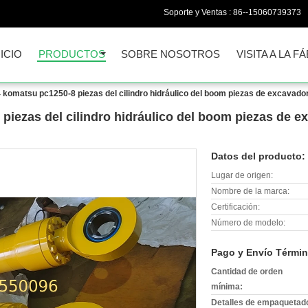
Soporte y Ventas :
86--15060739373
NICIO
PRODUCTOS
SOBRE NOSOTROS
VISITA A LA F
komatsu pc1250-8 piezas del cilindro hidráulico del boom piezas de excavadora 
iezas del cilindro hidráulico del boom piezas de ex
Datos del producto:
Lugar de origen:
Nombre de la marca:
Certificación:
Número de modelo:
Pago y Envío Términ
Cantidad de orden
mínima:
Detalles de empaquetad