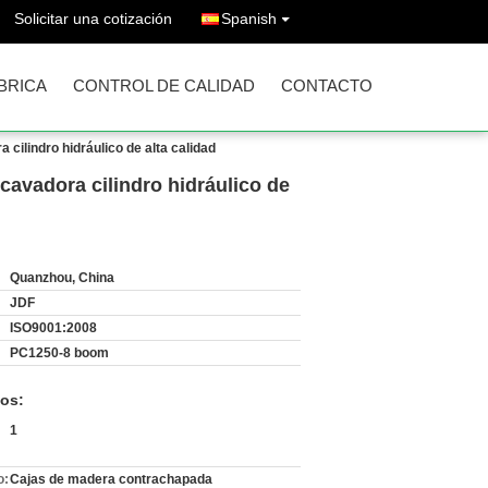
Solicitar una cotización
Spanish
ÁBRICA
CONTROL DE CALIDAD
CONTACTO
cilindro hidráulico de alta calidad
cavadora cilindro hidráulico de
Quanzhou, China
JDF
ISO9001:2008
PC1250-8 boom
os:
1
o:
Cajas de madera contrachapada