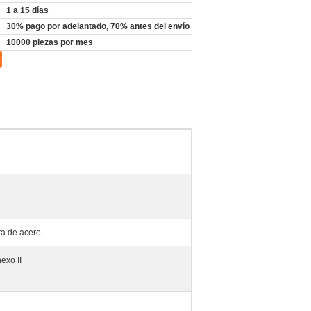
1 a 15 días
30% pago por adelantado, 70% antes del envío
10000 piezas por mes
dra de acero
exo II