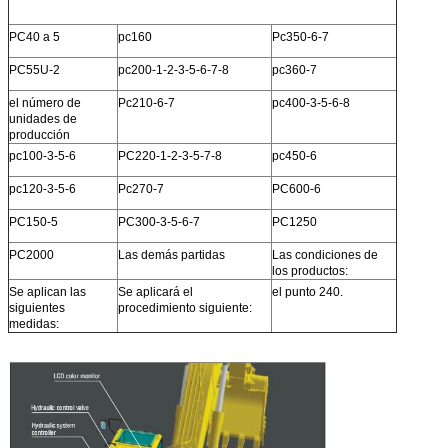
PC40 a 5
pc160
Pc350-6-7
PC55U-2
pc200-1-2-3-5-6-7-8
pc360-7
el número de
Pc210-6-7
pc400-3-5-6-8
unidades de
producción
pc100-3-5-6
PC220-1-2-3-5-7-8
pc450-6
pc120-3-5-6
Pc270-7
PC600-6
PC150-5
PC300-3-5-6-7
PC1250
PC2000
Las demás partidas
Las condiciones de
los productos:
Se aplican las
Se aplicará el
el punto 240.
siguientes
procedimiento siguiente:
medidas: