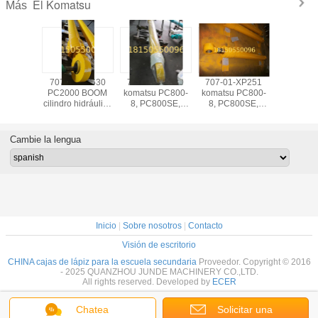
El Komatsu
Más
-XP241
707-E1-00630
707-01-XP210
707-01-XP251
cilindro hi
 PC800-
PC2000 BOOM
komatsu PC800-
komatsu PC800-
- Komats
800SE,
cilindro hidráulico
8, PC800SE,
8, PC800SE,
200, pc4
0-8,
cilindro JDF
PC850-8,
PC850-8,
800, pc 
 tubo de
PC850SE cilindro
PC850SE tubo
dem
del brazo
de auge RH del
del cilindro del
Cambie la lengua
 carrera
tubo ID200 de
brazo ID185 de
0 mm
carrera 1950 mm
carrera 1610mm
Inicio
|
Sobre nosotros
|
Contacto
Visión de escritorio
CHINA cajas de lápiz para la escuela secundaria
Proveedor. Copyright © 2016
- 2025 QUANZHOU JUNDE MACHINERY CO.,LTD.
All rights reserved. Developed by
ECER
Chatea
Solicitar una