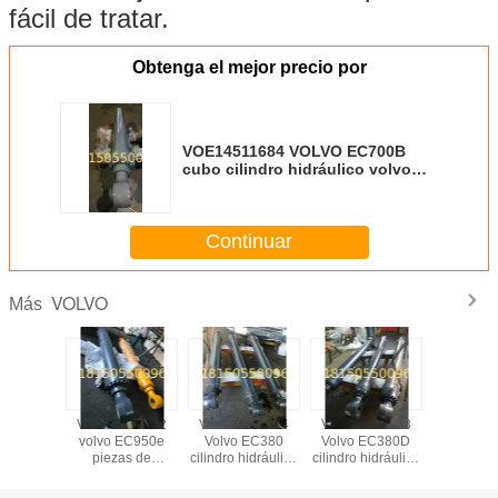
fácil de tratar.
Obtenga el mejor precio por
VOE14511684 VOLVO EC700B
cubo cilindro hidráulico volvo
piezas de repuesto de
excavadora
Continuar
VOLVO
Más
cilindro
VOE14726202
VOE14640434
VOE14640433
VOE146
ulico
volvo EC950e
Volvo EC380
Volvo EC380D
volvo E
te número
piezas de
cilindro hidráulico
cilindro hidráulico
piezas
ieza
repuesto de
de cubo de alto
de cubo de alto
repuest
4 volvo
cilindros
rendimiento
rendimiento
cilind