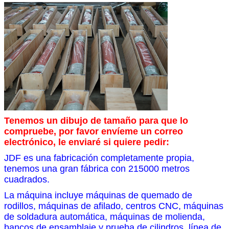
Tenemos un dibujo de tamaño para que lo
compruebe, por favor envíeme un correo
electrónico, le enviaré si quiere pedir:
JDF es una fabricación completamente propia,
tenemos una gran fábrica con 215000 metros
cuadrados.
La máquina incluye máquinas de quemado de
rodillos, máquinas de afilado, centros CNC, máquinas
de soldadura automática, máquinas de molienda,
bancos de ensamblaje y prueba de cilindros, línea de