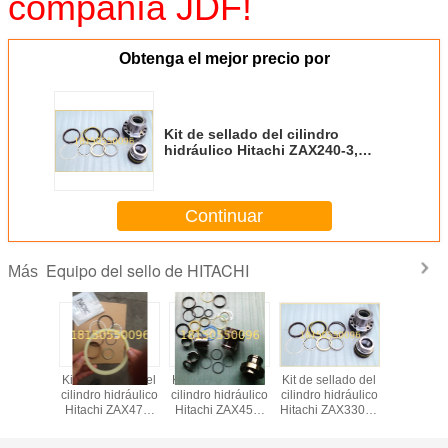
compañía JDF!
Obtenga el mejor precio por
Kit de sellado del cilindro
hidráulico Hitachi ZAX240-3,
movimiento de tierra, kit de
sellado NOK
Continuar
Equipo del sello de HITACHI
Más
Kit de sellado del
Kit de sellado de
un conjunto de
Kit de sel
cilindro hidráulico
cilindros
sello de cilindro
cilindro hi
Hitachi EX100-1,
hidráulicos
hidráulico,
Hitachi Z
movimiento de
movimie
tierra, kit de
tierra, k